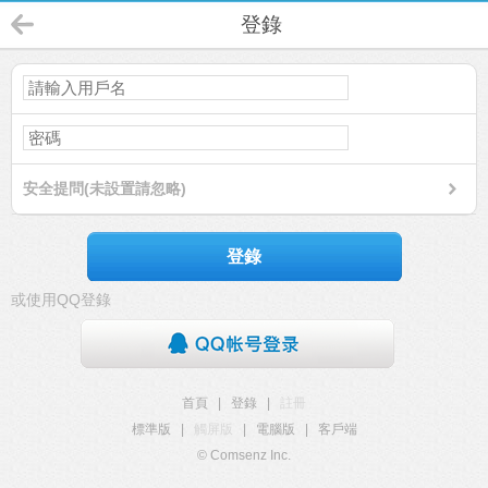
登錄
安全提問(未設置請忽略)
登錄
或使用QQ登錄
首頁
|
登錄
|
註冊
標準版
|
觸屏版
|
電腦版
|
客戶端
© Comsenz Inc.