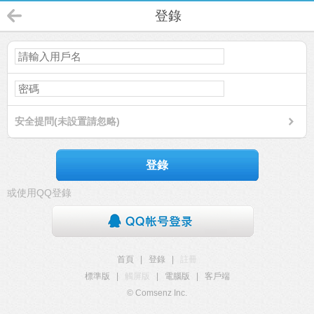
登錄
安全提問(未設置請忽略)
登錄
或使用QQ登錄
首頁
|
登錄
|
註冊
標準版
|
觸屏版
|
電腦版
|
客戶端
© Comsenz Inc.