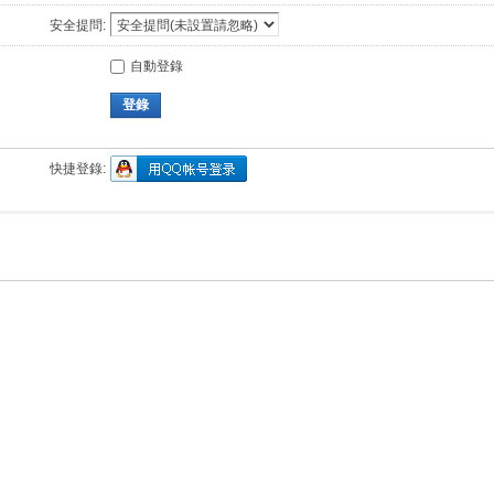
安全提問:
自動登錄
登錄
快捷登錄: