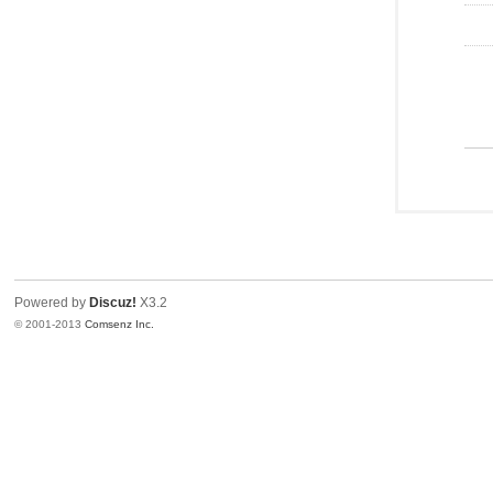
Powered by
Discuz!
X3.2
© 2001-2013
Comsenz Inc.