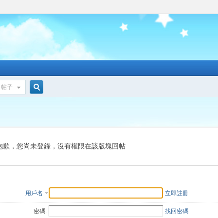
帖子
搜
索
抱歉，您尚未登錄，沒有權限在該版塊回帖
用戶名
立即註冊
密碼:
找回密碼