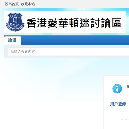
設為首頁
收藏本站
論壇
用戶登錄