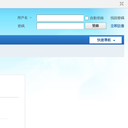
用戶名
自動登錄
找回密碼
登錄
密碼
立即註冊
快捷導航