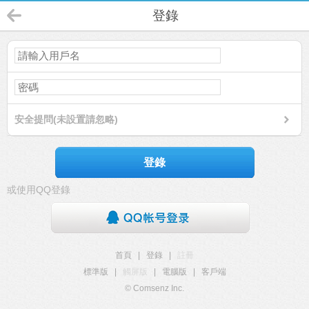
登錄
安全提問(未設置請忽略)
登錄
或使用QQ登錄
首頁
|
登錄
|
註冊
標準版
|
觸屏版
|
電腦版
|
客戶端
© Comsenz Inc.