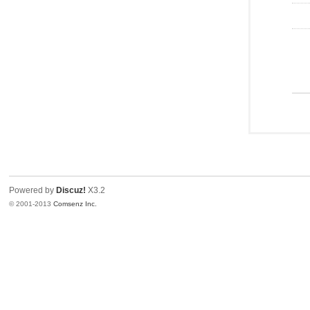
Powered by
Discuz!
X3.2
© 2001-2013
Comsenz Inc.