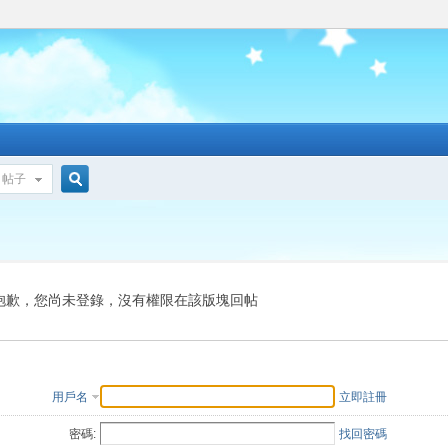
帖子
搜
索
抱歉，您尚未登錄，沒有權限在該版塊回帖
用戶名
立即註冊
密碼:
找回密碼