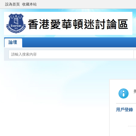
設為首頁
收藏本站
論壇
用戶登錄