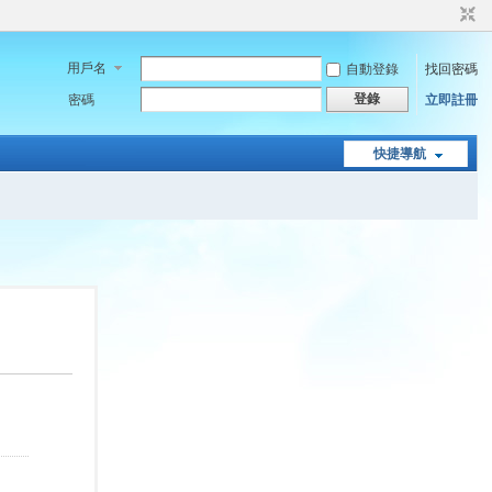
用戶名
自動登錄
找回密碼
登錄
密碼
立即註冊
快捷導航