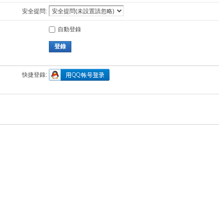
安全提問:
自動登錄
登錄
快捷登錄: