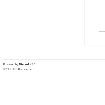
Powered by
Discuz!
X3.2
© 2001-2013
Comsenz Inc.