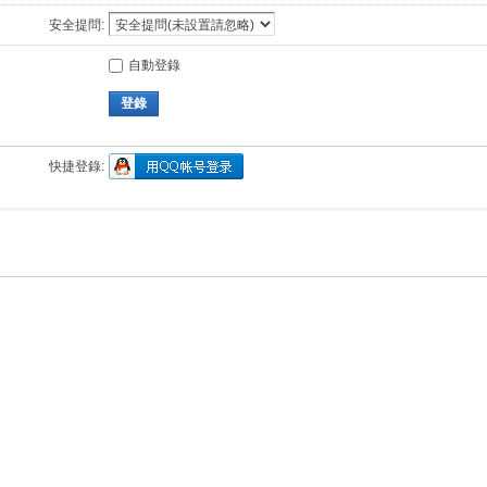
安全提問:
自動登錄
登錄
快捷登錄: