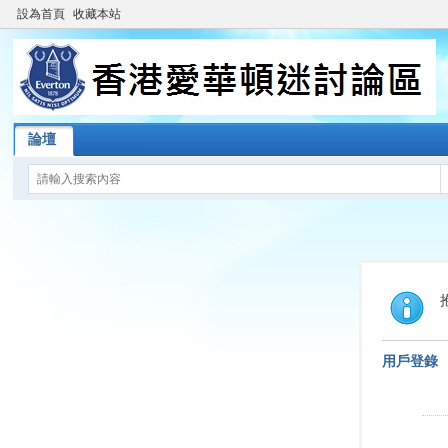
設為首頁
收藏本站
論壇
用戶登錄