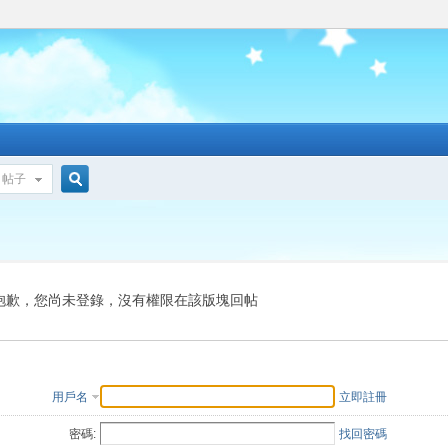
帖子
搜
索
抱歉，您尚未登錄，沒有權限在該版塊回帖
用戶名
立即註冊
密碼:
找回密碼