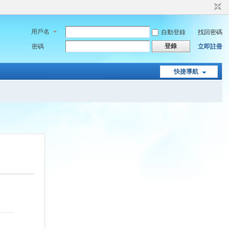
用戶名
自動登錄
找回密碼
登錄
密碼
立即註冊
快捷導航