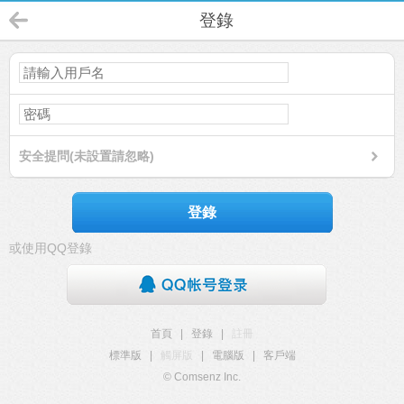
登錄
安全提問(未設置請忽略)
登錄
或使用QQ登錄
首頁
|
登錄
|
註冊
標準版
|
觸屏版
|
電腦版
|
客戶端
© Comsenz Inc.