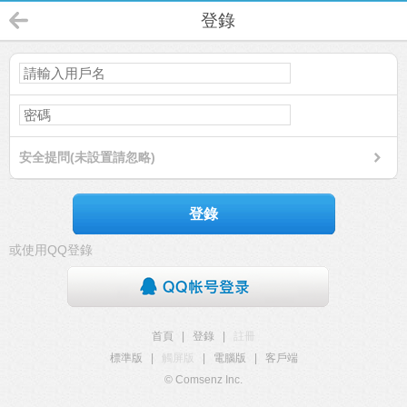
登錄
安全提問(未設置請忽略)
登錄
或使用QQ登錄
首頁
|
登錄
|
註冊
標準版
|
觸屏版
|
電腦版
|
客戶端
© Comsenz Inc.