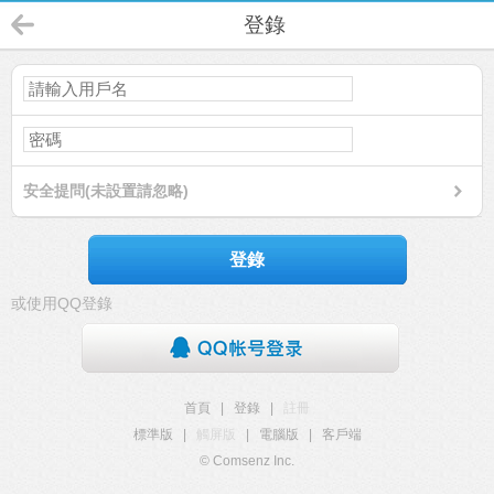
登錄
安全提問(未設置請忽略)
登錄
或使用QQ登錄
首頁
|
登錄
|
註冊
標準版
|
觸屏版
|
電腦版
|
客戶端
© Comsenz Inc.