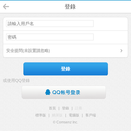
登錄
安全提問(未設置請忽略)
登錄
或使用QQ登錄
首頁
|
登錄
|
註冊
標準版
|
觸屏版
|
電腦版
|
客戶端
© Comsenz Inc.