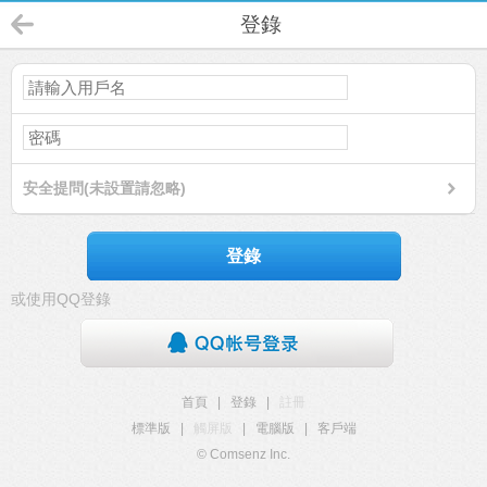
登錄
安全提問(未設置請忽略)
登錄
或使用QQ登錄
首頁
|
登錄
|
註冊
標準版
|
觸屏版
|
電腦版
|
客戶端
© Comsenz Inc.