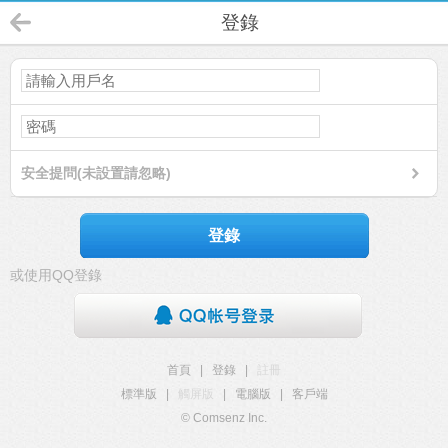
登錄
安全提問(未設置請忽略)
登錄
或使用QQ登錄
首頁
|
登錄
|
註冊
標準版
|
觸屏版
|
電腦版
|
客戶端
© Comsenz Inc.