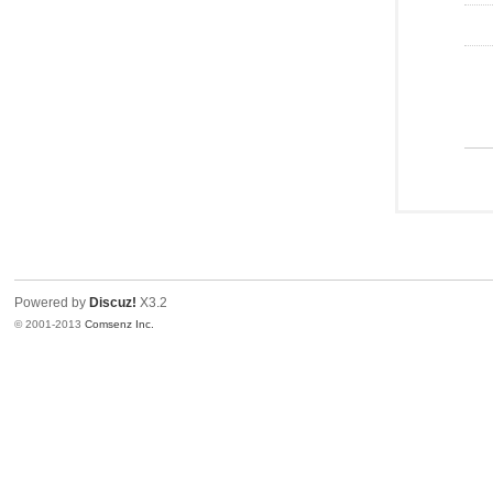
Powered by
Discuz!
X3.2
© 2001-2013
Comsenz Inc.