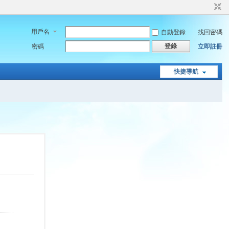
用戶名
自動登錄
找回密碼
登錄
密碼
立即註冊
快捷導航