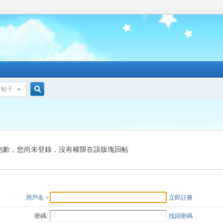
帖子
搜
索
抱歉，您尚未登錄，沒有權限在該版塊回帖
用戶名
立即註冊
密碼:
找回密碼