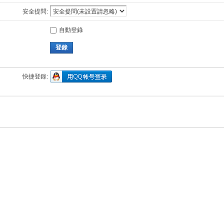
安全提問:
自動登錄
登錄
快捷登錄: