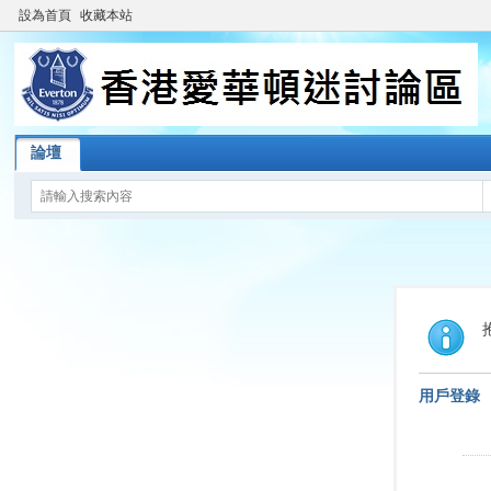
設為首頁
收藏本站
論壇
用戶登錄