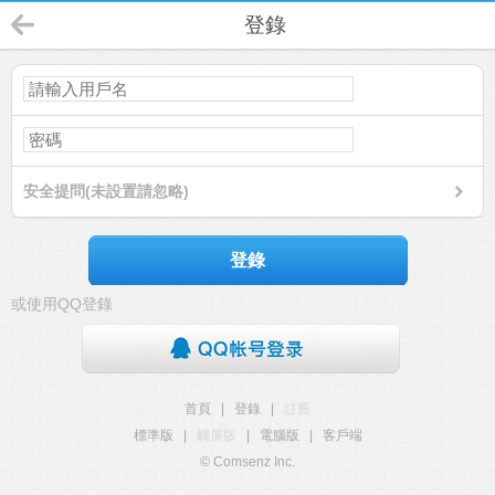
登錄
安全提問(未設置請忽略)
登錄
或使用QQ登錄
首頁
|
登錄
|
註冊
標準版
|
觸屏版
|
電腦版
|
客戶端
© Comsenz Inc.