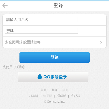
登錄
安全提問(未設置請忽略)
登錄
或使用QQ登錄
首頁
|
登錄
|
註冊
標準版
|
觸屏版
|
電腦版
|
客戶端
© Comsenz Inc.