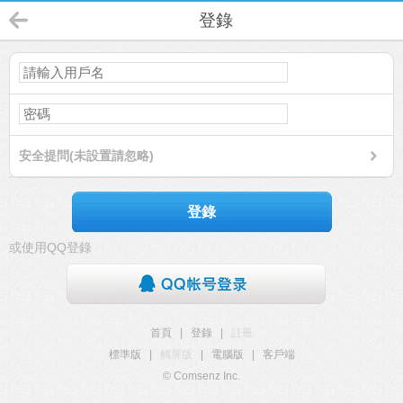
登錄
安全提問(未設置請忽略)
登錄
或使用QQ登錄
首頁
|
登錄
|
註冊
標準版
|
觸屏版
|
電腦版
|
客戶端
© Comsenz Inc.