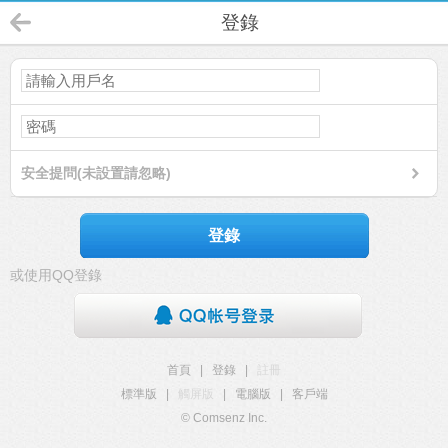
登錄
安全提問(未設置請忽略)
登錄
或使用QQ登錄
首頁
|
登錄
|
註冊
標準版
|
觸屏版
|
電腦版
|
客戶端
© Comsenz Inc.