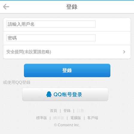
登錄
安全提問(未設置請忽略)
登錄
或使用QQ登錄
首頁
|
登錄
|
註冊
標準版
|
觸屏版
|
電腦版
|
客戶端
© Comsenz Inc.