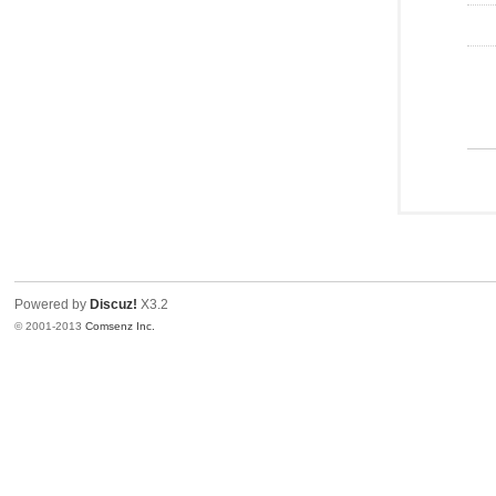
Powered by
Discuz!
X3.2
© 2001-2013
Comsenz Inc.