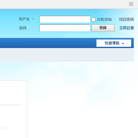
用戶名
自動登錄
找回密碼
登錄
密碼
立即註冊
快捷導航