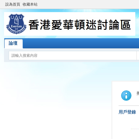
設為首頁
收藏本站
論壇
用戶登錄