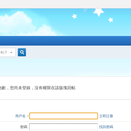
帖子
搜
索
抱歉，您尚未登錄，沒有權限在該版塊回帖
用戶名
立即註冊
密碼:
找回密碼