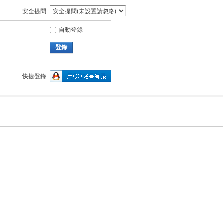
安全提問:
自動登錄
登錄
快捷登錄: