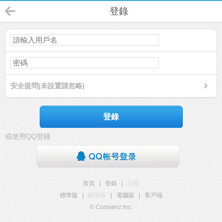
登錄
安全提問(未設置請忽略)
登錄
或使用QQ登錄
首頁
|
登錄
|
註冊
標準版
|
觸屏版
|
電腦版
|
客戶端
© Comsenz Inc.