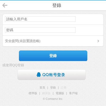
登錄
安全提問(未設置請忽略)
登錄
或使用QQ登錄
首頁
|
登錄
|
註冊
標準版
|
觸屏版
|
電腦版
|
客戶端
© Comsenz Inc.