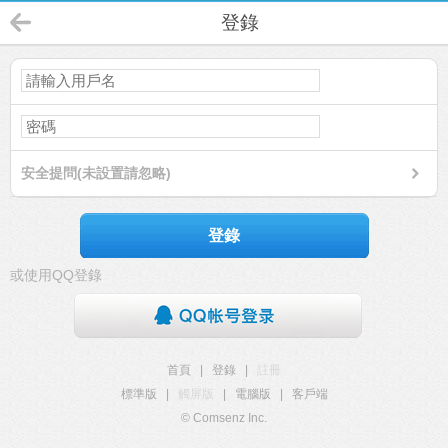
登錄
安全提問(未設置請忽略)
登錄
或使用QQ登錄
首頁
|
登錄
|
註冊
標準版
|
觸屏版
|
電腦版
|
客戶端
© Comsenz Inc.