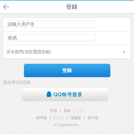
登錄
安全提問(未設置請忽略)
登錄
或使用QQ登錄
首頁
|
登錄
|
註冊
標準版
|
觸屏版
|
電腦版
|
客戶端
© Comsenz Inc.