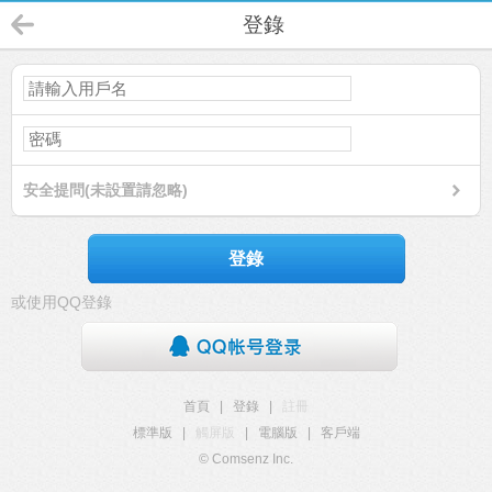
登錄
安全提問(未設置請忽略)
登錄
或使用QQ登錄
首頁
|
登錄
|
註冊
標準版
|
觸屏版
|
電腦版
|
客戶端
© Comsenz Inc.