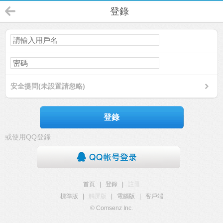
登錄
安全提問(未設置請忽略)
登錄
或使用QQ登錄
首頁
|
登錄
|
註冊
標準版
|
觸屏版
|
電腦版
|
客戶端
© Comsenz Inc.