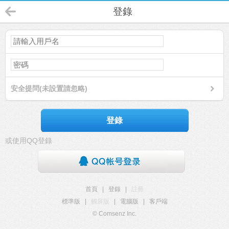
登錄
安全提問(未設置請忽略)
登錄
或使用QQ登錄
首頁
|
登錄
|
註冊
標準版
|
觸屏版
|
電腦版
|
客戶端
© Comsenz Inc.