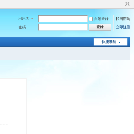
用戶名
自動登錄
找回密碼
登錄
密碼
立即註冊
快捷導航