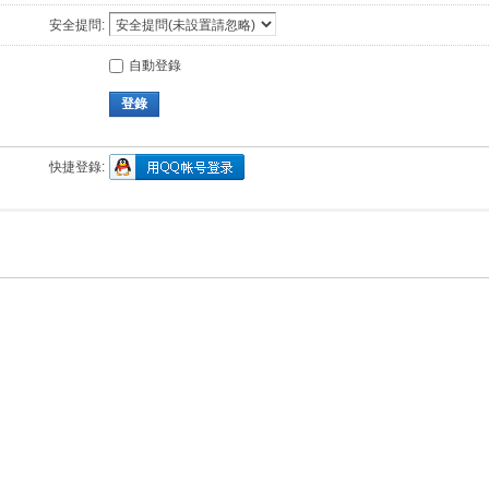
安全提問:
自動登錄
登錄
快捷登錄: