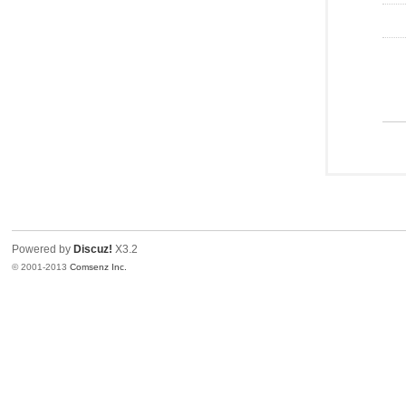
Powered by
Discuz!
X3.2
© 2001-2013
Comsenz Inc.