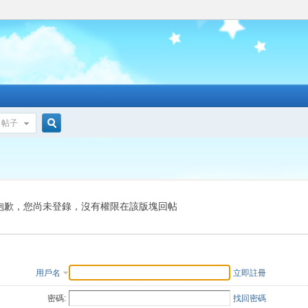
帖子
搜
索
抱歉，您尚未登錄，沒有權限在該版塊回帖
用戶名
立即註冊
密碼:
找回密碼