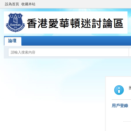
設為首頁
收藏本站
論壇
用戶登錄