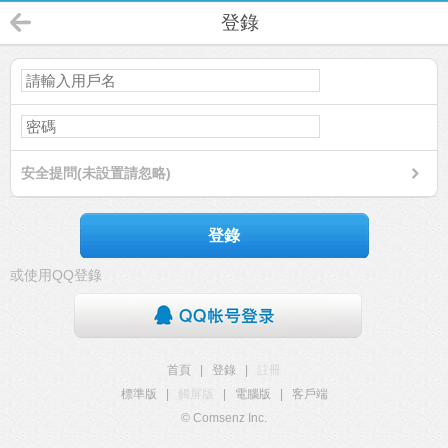
登錄
安全提問(未設置請忽略)
登錄
或使用QQ登錄
首頁
|
登錄
|
註冊
標準版
|
觸屏版
|
電腦版
|
客戶端
© Comsenz Inc.