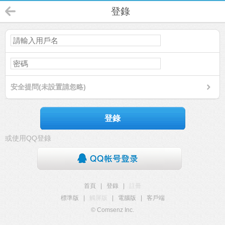
登錄
安全提問(未設置請忽略)
登錄
或使用QQ登錄
首頁
|
登錄
|
註冊
標準版
|
觸屏版
|
電腦版
|
客戶端
© Comsenz Inc.