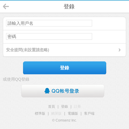
登錄
安全提問(未設置請忽略)
登錄
或使用QQ登錄
首頁
|
登錄
|
註冊
標準版
|
觸屏版
|
電腦版
|
客戶端
© Comsenz Inc.