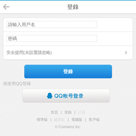
登錄
安全提問(未設置請忽略)
登錄
或使用QQ登錄
首頁
|
登錄
|
註冊
標準版
|
觸屏版
|
電腦版
|
客戶端
© Comsenz Inc.