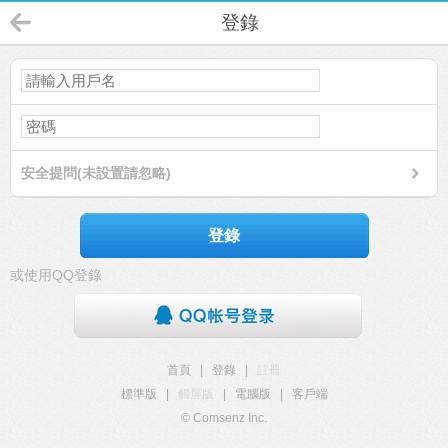
登錄
安全提問(未設置請忽略)
登錄
或使用QQ登錄
首頁
|
登錄
|
註冊
標準版
|
觸屏版
|
電腦版
|
客戶端
© Comsenz Inc.