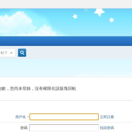
帖子
搜
索
抱歉，您尚未登錄，沒有權限在該版塊回帖
用戶名
立即註冊
密碼:
找回密碼