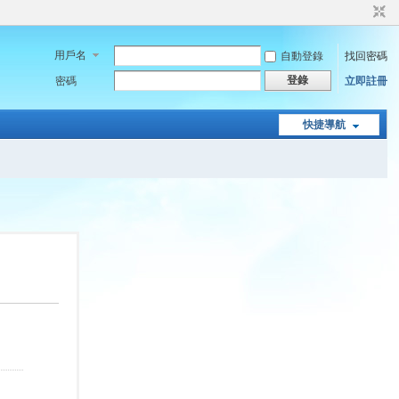
用戶名
自動登錄
找回密碼
登錄
密碼
立即註冊
快捷導航