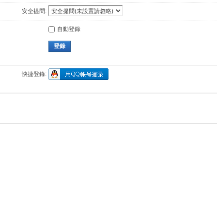
安全提問:
自動登錄
登錄
快捷登錄: