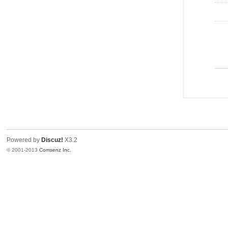
Powered by
Discuz!
X3.2
© 2001-2013
Comsenz Inc.