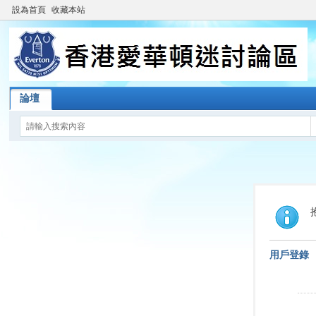
設為首頁
收藏本站
論壇
用戶登錄