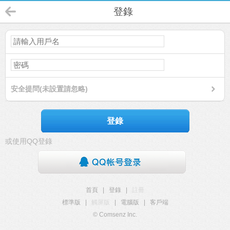
登錄
安全提問(未設置請忽略)
登錄
或使用QQ登錄
首頁
|
登錄
|
註冊
標準版
|
觸屏版
|
電腦版
|
客戶端
© Comsenz Inc.