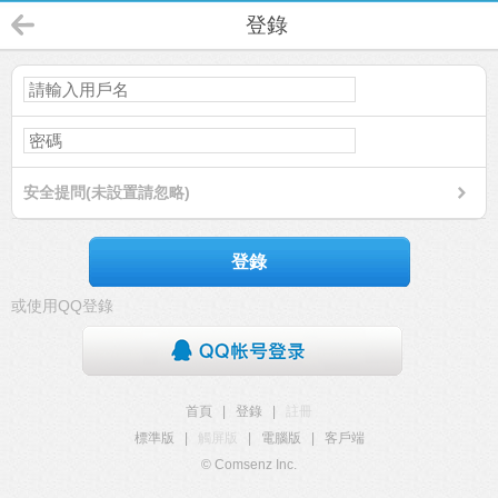
登錄
安全提問(未設置請忽略)
登錄
或使用QQ登錄
首頁
|
登錄
|
註冊
標準版
|
觸屏版
|
電腦版
|
客戶端
© Comsenz Inc.