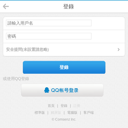
登錄
安全提問(未設置請忽略)
登錄
或使用QQ登錄
首頁
|
登錄
|
註冊
標準版
|
觸屏版
|
電腦版
|
客戶端
© Comsenz Inc.