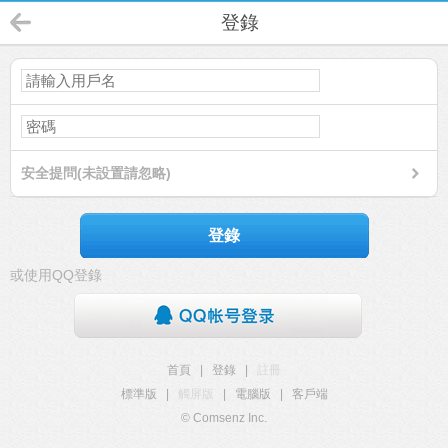
登錄
安全提問(未設置請忽略)
登錄
或使用QQ登錄
首頁
|
登錄
|
註冊
標準版
|
觸屏版
|
電腦版
|
客戶端
© Comsenz Inc.