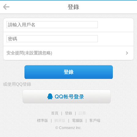
登錄
安全提問(未設置請忽略)
登錄
或使用QQ登錄
首頁
|
登錄
|
註冊
標準版
|
觸屏版
|
電腦版
|
客戶端
© Comsenz Inc.