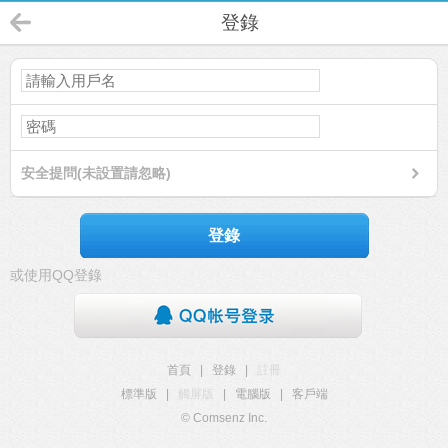
登錄
安全提問(未設置請忽略)
登錄
或使用QQ登錄
首頁
|
登錄
|
註冊
標準版
|
觸屏版
|
電腦版
|
客戶端
© Comsenz Inc.