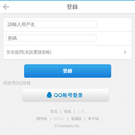
登錄
安全提問(未設置請忽略)
登錄
或使用QQ登錄
首頁
|
登錄
|
註冊
標準版
|
觸屏版
|
電腦版
|
客戶端
© Comsenz Inc.