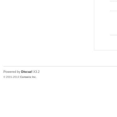
Powered by
Discuz!
X3.2
© 2001-2013
Comsenz Inc.