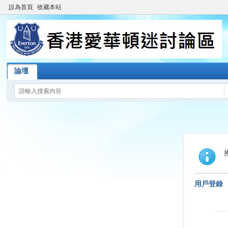
設為首頁
收藏本站
論壇
用戶登錄