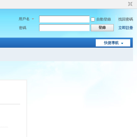
用戶名
自動登錄
找回密碼
登錄
密碼
立即註冊
快捷導航