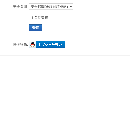
安全提問:
自動登錄
登錄
快捷登錄: