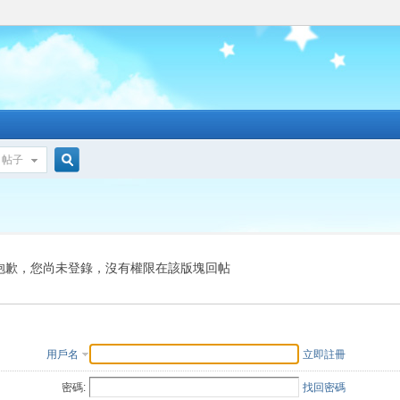
帖子
搜
索
抱歉，您尚未登錄，沒有權限在該版塊回帖
用戶名
立即註冊
密碼:
找回密碼