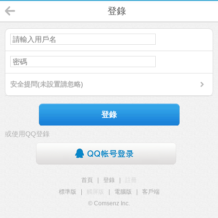
登錄
安全提問(未設置請忽略)
登錄
或使用QQ登錄
首頁
|
登錄
|
註冊
標準版
|
觸屏版
|
電腦版
|
客戶端
© Comsenz Inc.