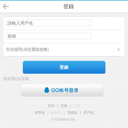
登錄
安全提問(未設置請忽略)
登錄
或使用QQ登錄
首頁
|
登錄
|
註冊
標準版
|
觸屏版
|
電腦版
|
客戶端
© Comsenz Inc.