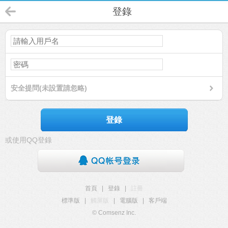
登錄
安全提問(未設置請忽略)
登錄
或使用QQ登錄
首頁
|
登錄
|
註冊
標準版
|
觸屏版
|
電腦版
|
客戶端
© Comsenz Inc.