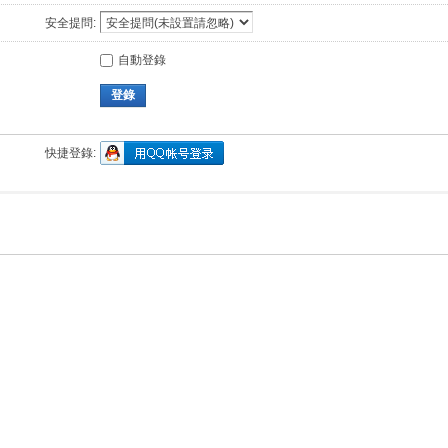
安全提問:
自動登錄
登錄
快捷登錄: