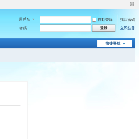
用戶名
自動登錄
找回密碼
登錄
密碼
立即註冊
快捷導航