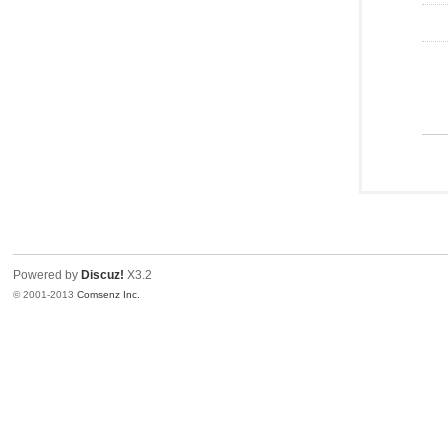
Powered by
Discuz!
X3.2
© 2001-2013
Comsenz Inc.