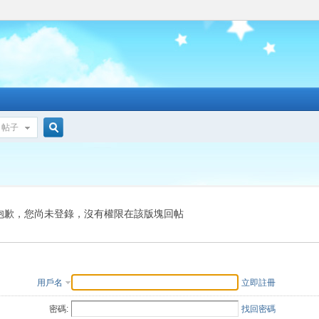
帖子
搜
索
抱歉，您尚未登錄，沒有權限在該版塊回帖
用戶名
立即註冊
密碼:
找回密碼