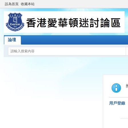
設為首頁
收藏本站
論壇
用戶登錄