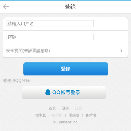
登錄
安全提問(未設置請忽略)
登錄
或使用QQ登錄
首頁
|
登錄
|
註冊
標準版
|
觸屏版
|
電腦版
|
客戶端
© Comsenz Inc.