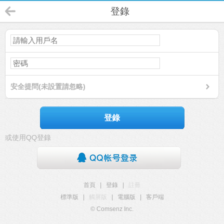
登錄
安全提問(未設置請忽略)
登錄
或使用QQ登錄
首頁
|
登錄
|
註冊
標準版
|
觸屏版
|
電腦版
|
客戶端
© Comsenz Inc.