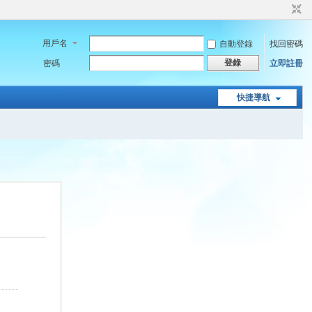
用戶名
自動登錄
找回密碼
登錄
密碼
立即註冊
快捷導航