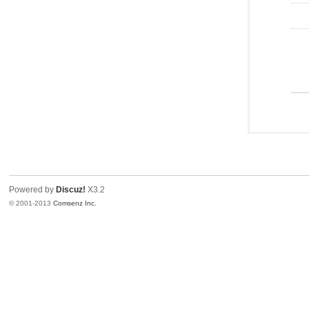
Powered by
Discuz!
X3.2
© 2001-2013
Comsenz Inc.