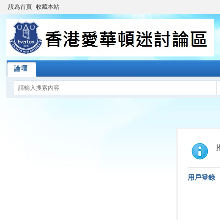
設為首頁
收藏本站
論壇
用戶登錄