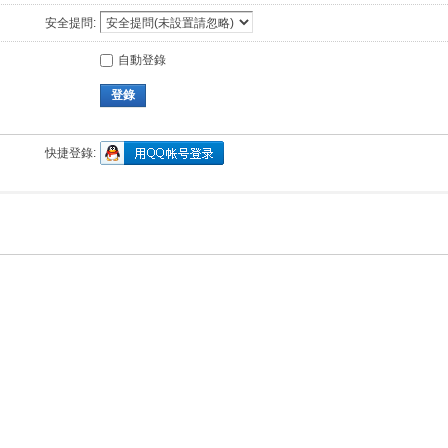
安全提問:
自動登錄
登錄
快捷登錄: