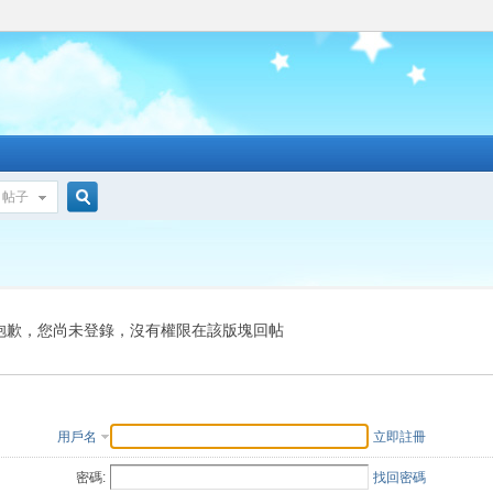
帖子
搜
索
抱歉，您尚未登錄，沒有權限在該版塊回帖
用戶名
立即註冊
密碼:
找回密碼