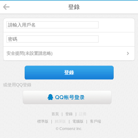
登錄
安全提問(未設置請忽略)
登錄
或使用QQ登錄
首頁
|
登錄
|
註冊
標準版
|
觸屏版
|
電腦版
|
客戶端
© Comsenz Inc.