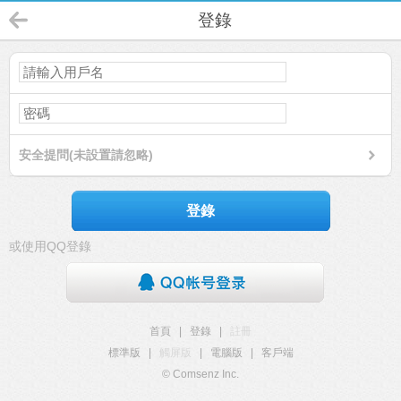
登錄
安全提問(未設置請忽略)
登錄
或使用QQ登錄
首頁
|
登錄
|
註冊
標準版
|
觸屏版
|
電腦版
|
客戶端
© Comsenz Inc.